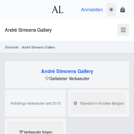
Anmelden
Dunkelmodus
Ware
André Simoens Gallery
Open m
Startseite
/
André Simoens Gallery
André Simoens Gallery
Gelisteter Verkaeufer
Artlistings-Verkaeufer seit 2015
Standort in Knokke
Belgien
Verkaeufer folgen